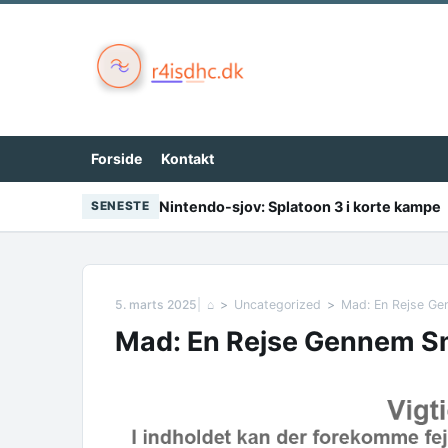
Skip to content
Forside
Kontakt
Nintendo-sjov: Splatoon 3 i korte kampe
SENESTE
5. marts 2025
⌂
Uncategorized
Mad: En Rejse Gen
Mad: En Rejse Gennem Sma