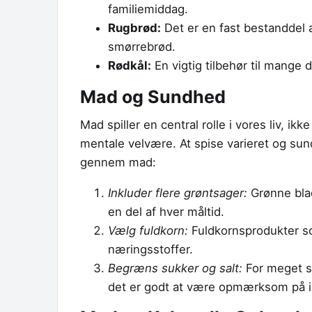
familiemiddag.
Rugbrød:
Det er en fast bestanddel 
smørrebrød.
Rødkål:
En vigtig tilbehør til mange d
Mad og Sundhed
Mad spiller en central rolle i vores liv, i
mentale velvære. At spise varieret og sundt 
gennem mad:
Inkluder flere grøntsager:
Grønne blad
en del af hver måltid.
Vælg fuldkorn:
Fuldkornsprodukter so
næringsstoffer.
Begræns sukker og salt:
For meget su
det er godt at være opmærksom på i