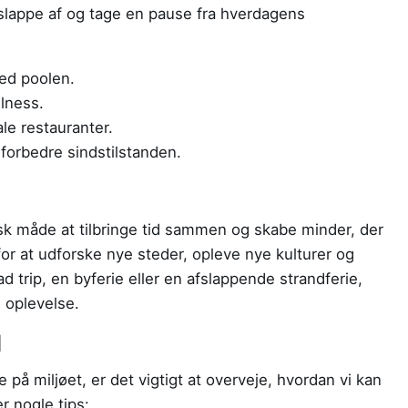
t slappe af og tage en pause fra hverdagens
ved poolen.
lness.
le restauranter.
 forbedre sindstilstanden.
sk måde at tilbringe tid sammen og skabe minder, der
for at udforske nye steder, opleve nye kulturer og
 trip, en byferie eller en afslappende strandferie,
 oplevelse.
d
å miljøet, er det vigtigt at overveje, hvordan vi kan
r nogle tips: