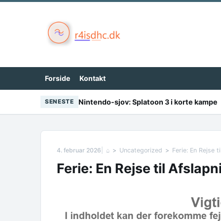
Skip to content
Forside
Kontakt
Nintendo-sjov: Splatoon 3 i korte kampe
SENESTE
4. februar 2026
⌂
Uncategorized
Ferie: En Rejse t
Ferie: En Rejse til Afslap