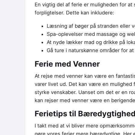
En vigtig del af ferie er muligheden for a
forpligtelser. Dette kan inkludere:
Læsning af bøger på stranden eller 
Spa-oplevelser med massage og wel
At nyde lækker mad og drikke på loka
Gå ture i naturskønne områder for at
Ferie med Venner
At rejse med venner kan være en fantasti
varer livet ud. Det kan være en mulighed 
styrke venskaber. Uanset om det er en road
kan rejser med venner være en berigende
Ferietips til Bæredygtighe
I takt med at vi bliver mere opmærksomme p
gøre vores ferier mere bæredygtige. Her e