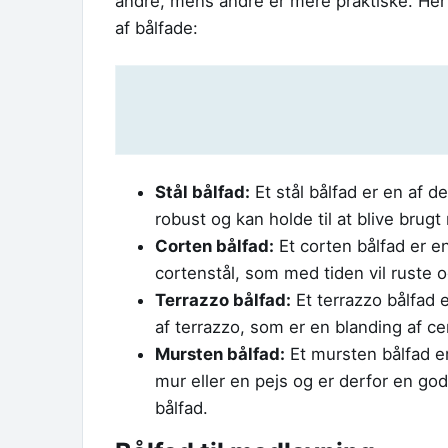
andre, mens andre er mere praktiske. Her 
af bålfade:
Stål bålfad:
Et stål bålfad er en af 
robust og kan holde til at blive bru
Corten bålfad:
Et corten bålfad er en
cortenstål, som med tiden vil ruste o
Terrazzo bålfad:
Et terrazzo bålfad 
af terrazzo, som er en blanding af 
Mursten bålfad:
Et mursten bålfad e
mur eller en pejs og er derfor en go
bålfad.