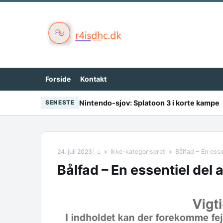
Skip to content
Forside
Kontakt
Nintendo-sjov: Splatoon 3 i korte kampe
SENESTE
24. juli 2023
⌂
Ikke-kategoriseret
Bålfad – En ess
Bålfad – En essentiel del